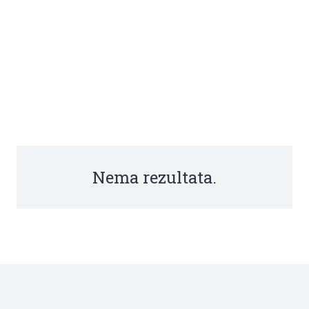
Nema rezultata.